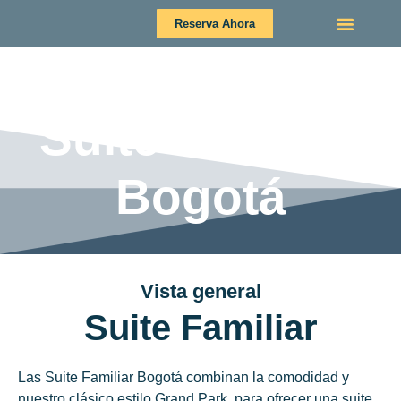
Reserva Ahora
REUNIONES Y EVEN
TRABAJA CON NO
Suite Familiar
Bogotá
Vista general
Suite Familiar
Las Suite Familiar Bogotá combinan la comodidad y
nuestro clásico estilo Grand Park, para ofrecer una suite